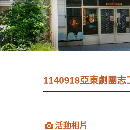
1140918亞東劇團
活動相片